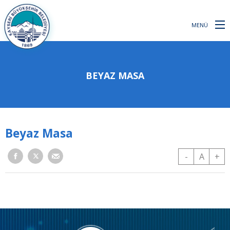
MENÜ
BEYAZ MASA
Beyaz Masa
-
A
+