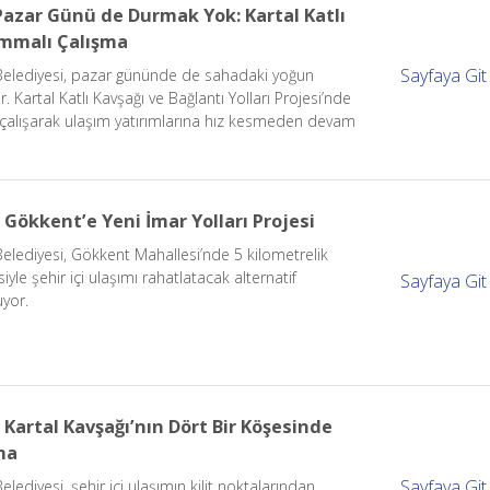
Pazar Günü de Durmak Yok: Kartal Katlı
mmalı Çalışma
Sayfaya Git
Belediyesi, pazar gününde de sahadaki yoğun
 Kartal Katlı Kavşağı ve Bağlantı Yolları Projesi’nde
 çalışarak ulaşım yatırımlarına hız kesmeden devam
Gökkent’e Yeni İmar Yolları Projesi
Belediyesi, Gökkent Mahallesi’nde 5 kilometrelik
iyle şehir içi ulaşımı rahatlatacak alternatif
Sayfaya Git
uyor.
Kartal Kavşağı’nın Dört Bir Köşesinde
ma
Sayfaya Git
lediyesi, şehir içi ulaşımın kilit noktalarından