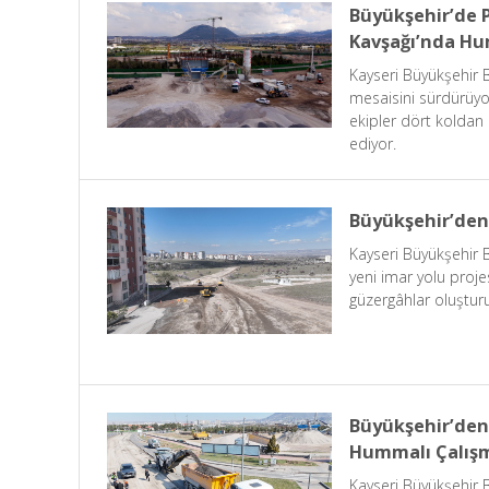
Büyükşehir’de 
Kavşağı’nda Hu
Kayseri Büyükşehir 
mesaisini sürdürüyor.
ekipler dört koldan
ediyor.
Büyükşehir’den 
Kayseri Büyükşehir 
yeni imar yolu projes
güzergâhlar oluştur
Büyükşehir’den 
Hummalı Çalış
Kayseri Büyükşehir Be