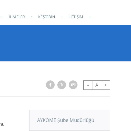
İHALELER
KEŞFEDİN
İLETİŞİM
-
A
+
AYKOME Şube Müdürlüğü
ünü