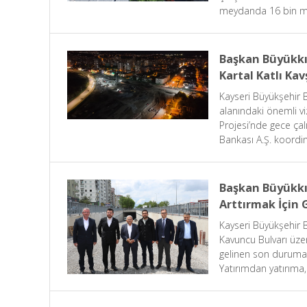
meydanda 16 bin me
taş kaplama çalışma
daha dayanıklı ve 
Başkan Büyükkıl
Kartal Katlı Ka
Kayseri Büyükşehir 
alanındaki önemli vi
Projesi’nde gece çal
Bankası A.Ş. koordi
saat 24.00’e kadar a
Başkan Büyükkı
Arttırmak İçin
Kayseri Büyükşehir
Kavuncu Bulvarı üzer
gelinen son duruma 
Yatırımdan yatırıma
Başkan Büyükkılıç, K
demeden gündüz dem