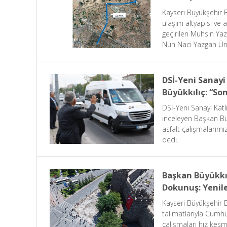
Kayseri Büyükşehir 
ulaşım altyapısı ve 
geçirilen Muhsin Yaz
Nuh Naci Yazgan Üni
ulaşımı daha hızlı v
kısa güzergâh sunan
azalırken, sürücüle
DSİ-Yeni Sanayi
zaman ve yakıt tasar
Büyükkılıç: “So
DSİ-Yeni Sanayi Katl
inceleyen Başkan Bü
asfalt çalışmalarımı
dedi.
Başkan Büyükkı
Dokunuş: Yenil
Kayseri Büyükşehir 
talimatlarıyla Cumh
çalışmaları hız ke