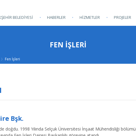
ŞEHİR BELEDİYESİ
HABERLER
HİZMETLER
PROJELER
FEN İŞLERI
Fen İşleri
ı
ire Bşk.
’de doğdu. 1998 Yılında Selçuk Üniversitesi İnşaat Mühendisliği bölüm
ül ayında Fen İşleri Dairesi Başkanlığı görevine atandı.