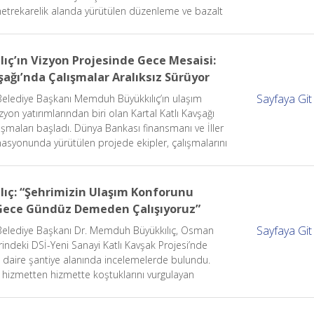
trekarelik alanda yürütülen düzenleme ve bazalt
larıyla Kayseri’nin simge mekânı daha estetik,
daha modern bir görünüme kavuşacak.
ıç’ın Vizyon Projesinde Gece Mesaisi:
vşağı’nda Çalışmalar Aralıksız Sürüyor
Sayfaya Git
Belediye Başkanı Memduh Büyükkılıç’ın ulaşım
zyon yatırımlarından biri olan Kartal Katlı Kavşağı
ışmaları başladı. Dünya Bankası finansmanı ve İller
nasyonunda yürütülen projede ekipler, çalışmalarını
ralıksız sürdürüyor.
lıç: “Şehrimizin Ulaşım Konforunu
 Gece Gündüz Demeden Çalışıyoruz”
Sayfaya Git
 Belediye Başkanı Dr. Memduh Büyükkılıç, Osman
indeki DSİ-Yeni Sanayi Katlı Kavşak Projesi’nde
daire şantiye alanında incelemelerde bulundu.
, hizmetten hizmette koştuklarını vurgulayan
ayseri’nin ulaşım konforunu arttırmak için gece
eden çalıştıklarını kaydetti.