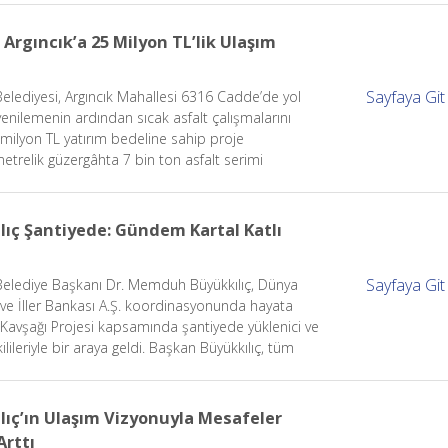
Argıncık’a 25 Milyon TL’lik Ulaşım
Sayfaya Git
Belediyesi, Argıncık Mahallesi 6316 Cadde’de yol
yenilemenin ardından sıcak asfalt çalışmalarını
 milyon TL yatırım bedeline sahip proje
trelik güzergâhta 7 bin ton asfalt serimi
3 farklı noktada kavşak ve çevre düzenlemesi
lıç Şantiyede: Gündem Kartal Katlı
Sayfaya Git
Belediye Başkanı Dr. Memduh Büyükkılıç, Dünya
ve İller Bankası A.Ş. koordinasyonunda hayata
lı Kavşağı Projesi kapsamında şantiyede yüklenici ve
lileriyle bir araya geldi. Başkan Büyükkılıç, tüm
erisinde çalışmasının projenin başarısı açısından
na dikkat çekti.
lıç’ın Ulaşım Vizyonuyla Mesafeler
Arttı