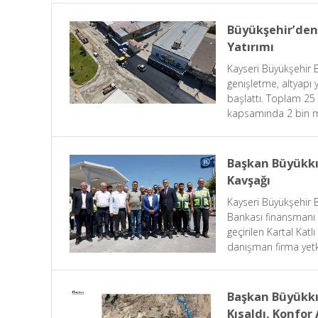
Büyükşehir’den 
Yatırımı
Kayseri Büyükşehir 
genişletme, altyapı 
başlattı. Toplam 25
kapsamında 2 bin me
gerçekleştirilecek, 
hizmete sunulacak.
Başkan Büyükkı
Kavşağı
Kayseri Büyükşehir 
Bankası finansmanı 
geçirilen Kartal Kat
danışman firma yetki
paydaşların uyum iç
büyük önem taşıdığı
Başkan Büyükkı
Kısaldı, Konfor 