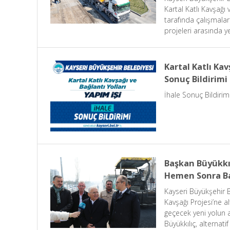
Kartal Katlı Kavşağı 
tarafında çalışmala
projeleri arasında y
aldırmayı hedefliyor
Kartal Katlı Kav
Sonuç Bildirimi
İhale Sonuç Bildirim
Başkan Büyükkıl
Hemen Sonra Ba
Kayseri Büyükşehir 
Kavşağı Projesi’ne al
geçecek yeni yolun a
Büyükkılıç, alternati