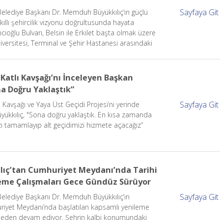
Sayfaya Git
Belediye Başkanı Dr. Memduh Büyükkılıç’ın güçlü
akıllı şehircilik vizyonu doğrultusunda hayata
ıcıoğlu Bulvarı, Belsin ile Erkilet başta olmak üzere
versitesi, Terminal ve Şehir Hastanesi arasındaki
e konforlu hale getirdi. Yaklaşık 2,5 kilometre daha
 bulvar sayesinde seyahat süresi yüzde 30
r daha az sinyalizasyonda bekleyerek önemli ölçüde
 Katlı Kavşağı’nı İnceleyen Başkan
rufu sağlıyor.
na Doğru Yaklaştık”
Sayfaya Git
ı Kavşağı ve Yaya Üst Geçidi Projesi’ni yerinde
yükkılıç, "Sona doğru yaklaştık. En kısa zamanda
zı tamamlayıp alt geçidimizi hizmete açacağız”
lıç’tan Cumhuriyet Meydanı’nda Tarihi
eme Çalışmaları Gece Gündüz Sürüyor
Sayfaya Git
Belediye Başkanı Dr. Memduh Büyükkılıç’ın
uriyet Meydanı’nda başlatılan kapsamlı yenileme
smeden devam ediyor. Şehrin kalbi konumundaki