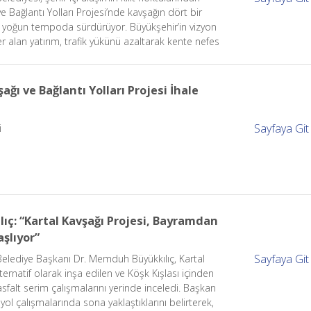
ve Bağlantı Yolları Projesi’nde kavşağın dört bir
r yoğun tempoda sürdürüyor. Büyükşehir’in vizyon
er alan yatırım, trafik yükünü azaltarak kente nefes
.
şağı ve Bağlantı Yolları Projesi İhale
Sayfaya Git
i
ıç: “Kartal Kavşağı Projesi, Bayramdan
şlıyor”
Sayfaya Git
Belediye Başkanı Dr. Memduh Büyükkılıç, Kartal
ternatif olarak inşa edilen ve Köşk Kışlası içinden
sfalt serim çalışmalarını yerinde inceledi. Başkan
f yol çalışmalarında sona yaklaştıklarını belirterek,