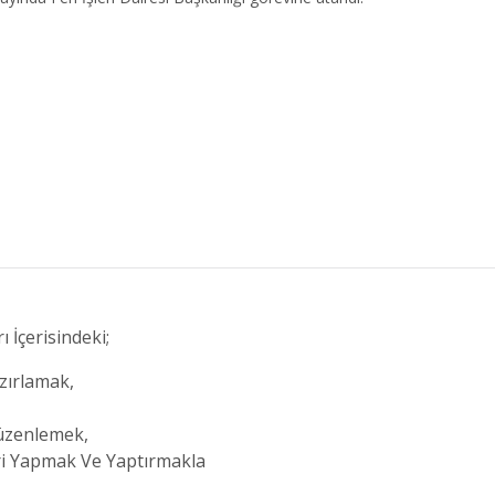
 İçerisindeki;
azırlamak,
Düzenlemek,
eri Yapmak Ve Yaptırmakla