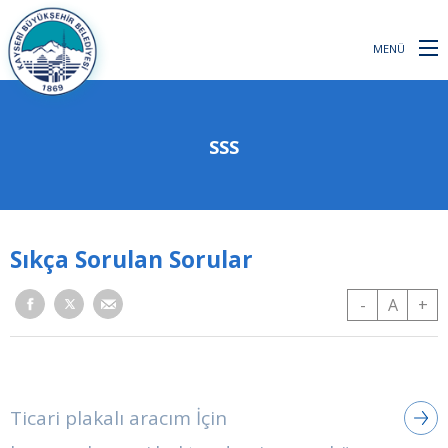
MENÜ
SSS
Sıkça Sorulan Sorular
-
A
+
Ticari plakalı aracım İçin