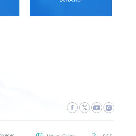
222 89 60
Haritayı Göster
S.S.S