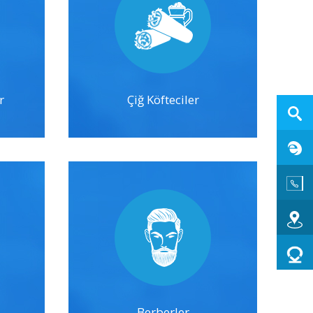
r
Çiğ Köfteciler
Berberler