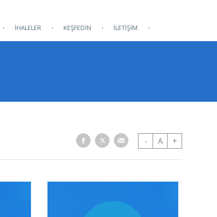
İHALELER
KEŞFEDİN
İLETİŞİM
-
A
+