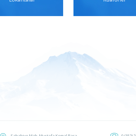
Sahabiye Mah. Mustafa Kemal Paşa
0 (352) 