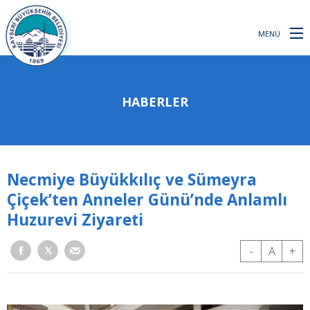
MENÜ
HABERLER
Necmiye Büyükkılıç ve Sümeyra
Çiçek’ten Anneler Günü’nde Anlamlı
Huzurevi Ziyareti
-
A
+